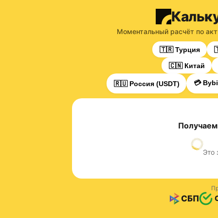
Кальк
Моментальный расчёт по акт
🇹🇷 Турция

🇨🇳 Китай
💳 Bybi
🇷🇺 Россия (USDT)
Получаем
Это 
Пр
СБП